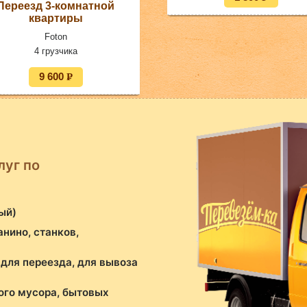
Переезд 3-комнатной
УБ.
квартиры
Foton
4 грузчика
9 600
P
УБ.
луг по
ый)
анино, станков,
 для переезда, для вывоза
ого мусора, бытовых