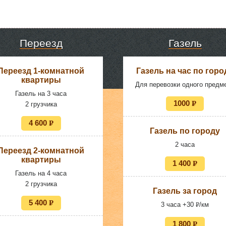
Переезд
Газель
Переезд 1-комнатной
Газель на час по горо
квартиры
Для перевозки одного предм
Газель на 3 часа
1000
P
2 грузчика
УБ.
4 600
P
Газель по городу
УБ.
2 часа
Переезд 2-комнатной
квартиры
1 400
P
УБ.
Газель на 4 часа
2 грузчика
Газель за город
5 400
P
3 часа +30
P
/км
УБ.
УБ.
1 800
P