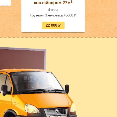
3
контейнером 27м
4 часа
Грузчики 3 человека +5000
P
УБ.
22 000
P
УБ.