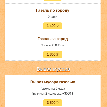
УБ.
Газель по городу
2 часа
1 400
P
УБ.
Газель за город
3 часа +30
P
/км
УБ.
1 800
P
УБ.
Вывоз мусора
Вывоз мусора газелью
Газель на 3 часа
Грузчики 2 человека +3000
P
УБ.
3 500
P
УБ.